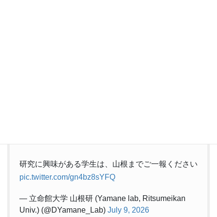
7/7 ラボ見学会
学部１回生に向けて、エクセル３の実験室を公開
ラボの教員と大学院生が１回生に研究環境を紹介し
ました
当ラボでは、３回生以下でも意欲のある方は研究生
として受け入れてます
研究に興味がある学生は、山根までご一報ください
pic.twitter.com/gn4bz8sYFQ
— 立命館大学 山根研 (Yamane lab, Ritsumeikan
Univ.) (@DYamane_Lab)
July 9, 2026