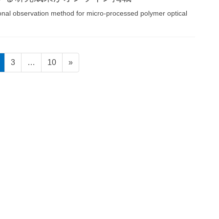
l observation method for micro-processed polymer optical
固
固
固
3
…
10
»
定
定
定
ペ
ペ
ペ
ー
ー
ー
ジ
ジ
ジ