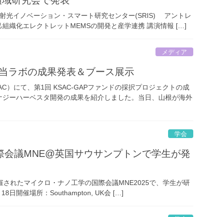
領域研究会で発表
放射光イノベーション・スマート研究センター(SRIS) アントレ
織化エレクトレットMEMSの開発と産学連携 講演情報 […]
メディア
25で当ラボの成果発表＆ブース展示
）にて、第1回 KSAC-GAPファンドの採択プロジェクトの成
ナジーハーベスタ開発の成果を紹介しました。当日、山根が海外
学会
際会議MNE@英国サウサンプトンで学生が発
開催されたマイクロ・ナノ工学の国際会議MNE2025で、学生が研
開催場所：Southampton, UK会 […]