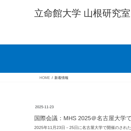
コ
ナ
ン
ビ
立命館大学 山根研究室
テ
ゲ
ン
ー
ツ
シ
へ
ョ
ス
ン
キ
に
ッ
移
プ
動
HOME
新着情報
2025-11-23
国際会議：MHS 2025＠名古屋大
2025年11月23日－25日に名古屋大学で開催の