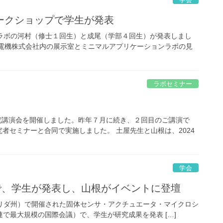
ークショップで学生が発表
当ラボの河村（修士１回生）と成尾（学部４回生）が発表しまし
河電機株式会社内の展示室とミニマルアプリケーションラボの見
ラボセミナー
研究講演会を開催しました。昨年７月に続き、２回目のご講演で
者セミナーと合同で実施しました。 土屋先生と山根は、2024
学会
@米国で、学生が発表し、山根がイベントに登壇
フロリダ州）で開催された固体センサ・アクチュエータ・マイクロシ
S関連で最大規模の国際会議）で、学生が研究成果を発表 […]