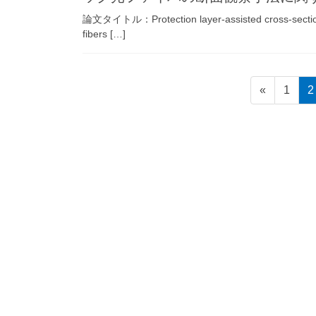
論文タイトル：Protection layer-assisted cross-sectiona
fibers […]
投
固
«
1
2
稿
定
ペ
の
ー
ペ
ジ
ー
ジ
送
り