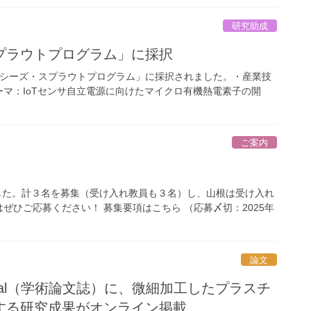
研究助成
プラウトプログラム」に採択
融合シーズ・スプラウトプログラム」に採択されました。・産業技
マ：IoTセンサ自立電源に向けたマイクロ有機熱電素子の開
ご案内
ました。計３名を募集（受け入れ教員も３名）し、山根は受け入れ
ひご応募ください！ 募集要項はこちら （応募〆切：2025年
論文
ing Journal（学術論文誌）に、微細加工したプラスチ
する研究成果がオンライン掲載