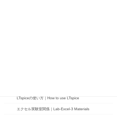
MSC/BMEC装置使用者リスト｜MSC/BMEC User List
RIEの使い方｜How to use RIE
SPMの使い方｜How to use SPM
スパッタ装置の使い方｜How to use sputtering
machine
ダイサーの使い方｜How to use Dicing Saw
酸化炉の使い方｜How to use oxidation furnace
Cadenceツールの使い方｜How to use Cadence Tools
COMSOLの使い方｜How to use COMSOL
LTspiceの使い方｜How to use LTspice
エクセル実験室関係｜Lab-Excel-3 Materials