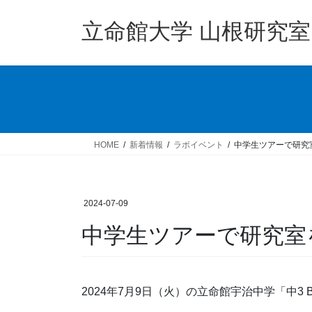
コ
ナ
ン
ビ
立命館大学 山根研究室
テ
ゲ
ン
ー
ツ
シ
へ
ョ
ス
ン
キ
に
ッ
移
HOME
新着情報
ラボイベント
中学生ツアーで研究
プ
動
2024-07-09
中学生ツアーで研究室
2024年7月9日（火）の立命館宇治中学「中3