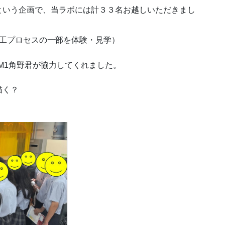
という企画で、当ラボには計３３名お越しいただきまし
加工プロセスの一部を体験・見学）
M1角野君が協力してくれました。
う描く？