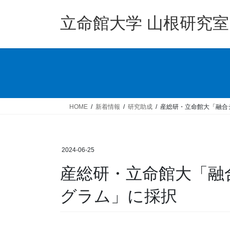
コ
ナ
ン
ビ
立命館大学 山根研究室
テ
ゲ
ン
ー
ツ
シ
へ
ョ
ス
ン
キ
に
ッ
移
HOME
新着情報
研究助成
産総研・立命館大「融合
プ
動
2024-06-25
産総研・立命館大「融
グラム」に採択