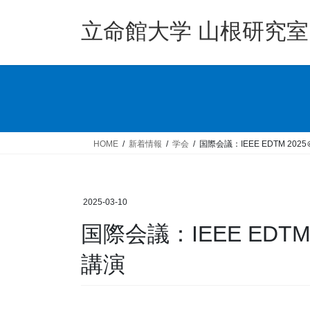
コ
ナ
ン
ビ
立命館大学 山根研究室
テ
ゲ
ン
ー
ツ
シ
へ
ョ
ス
ン
キ
に
ッ
移
HOME
新着情報
学会
国際会議：IEEE EDTM 2
プ
動
2025-03-10
国際会議：IEEE EDT
講演