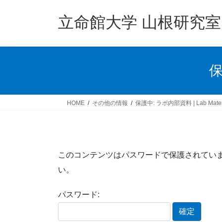
コ
ナ
ン
ビ
立命館大学 山根研究室
テ
ゲ
ン
ー
ツ
シ
へ
ョ
保
ス
ン
キ
に
ッ
移
HOME
その他の情報
保護中: ラボ内部資料 | Lab Mater
プ
動
このコンテンツはパスワードで保護されてい
い。
パスワード: