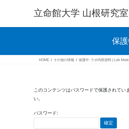
コ
ナ
ン
ビ
立命館大学 山根研究室
テ
ゲ
ン
ー
ツ
シ
へ
ョ
保護中
ス
ン
キ
に
ッ
移
HOME
その他の情報
保護中: ラボ内部資料 | Lab Mater
プ
動
このコンテンツはパスワードで保護されてい
い。
パスワード: