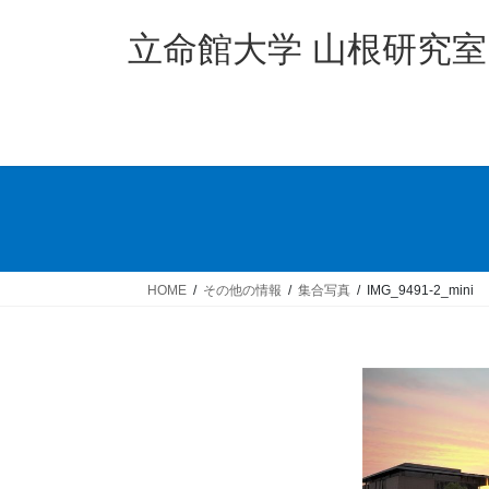
コ
ナ
ン
ビ
立命館大学 山根研究室
テ
ゲ
ン
ー
ツ
シ
へ
ョ
ス
ン
キ
に
ッ
移
プ
動
HOME
その他の情報
集合写真
IMG_9491-2_mini