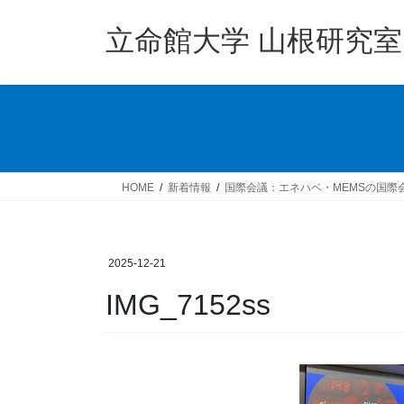
コ
ナ
ン
ビ
立命館大学 山根研究室
テ
ゲ
ン
ー
ツ
シ
へ
ョ
ス
ン
キ
に
ッ
移
HOME
新着情報
国際会議：エネハベ・MEMSの国際会
プ
動
2025-12-21
IMG_7152ss