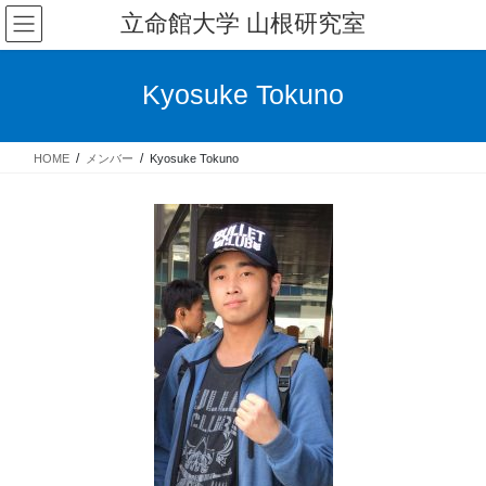
コ
ナ
立命館大学 山根研究室
ン
ビ
テ
ゲ
ン
ー
Kyosuke Tokuno
ツ
シ
へ
ョ
ス
ン
HOME
メンバー
Kyosuke Tokuno
キ
に
ッ
移
プ
動