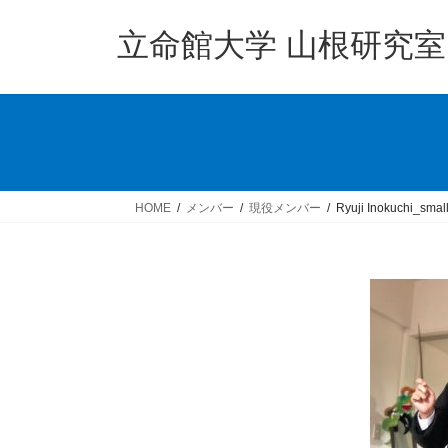
コ
ナ
ン
ビ
立命館大学 山根研究室
テ
ゲ
ン
ー
ツ
シ
へ
ョ
ス
ン
キ
に
ッ
移
HOME
メンバー
現役メンバー
Ryuji Inokuchi_smal
プ
動