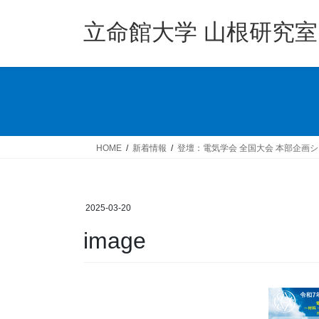
コ
ナ
ン
ビ
立命館大学 山根研究室
テ
ゲ
ン
ー
ツ
シ
へ
ョ
ス
ン
キ
に
ッ
移
HOME
新着情報
登壇：電気学会 全国大会 本部企画
プ
動
2025-03-20
image