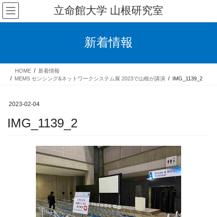
コ
ナ
立命館大学 山根研究室
ン
ビ
テ
ゲ
ン
ー
新着情報
ツ
シ
へ
ョ
ス
ン
HOME
新着情報
キ
に
MEMS センシング&ネットワークシステム展 2023で山根が講演
IMG_1139_2
ッ
移
プ
動
2023-02-04
IMG_1139_2