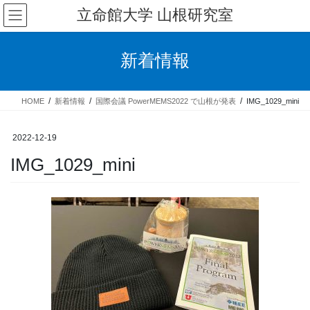
コ
ナ
立命館大学 山根研究室
ン
ビ
テ
ゲ
ン
ー
新着情報
ツ
シ
へ
ョ
ス
ン
HOME
新着情報
国際会議 PowerMEMS2022 で山根が発表
IMG_1029_mini
キ
に
ッ
移
プ
動
2022-12-19
IMG_1029_mini