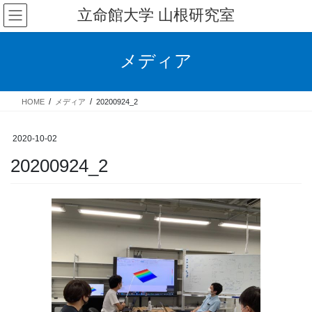
コ
ナ
立命館大学 山根研究室
ン
ビ
テ
ゲ
ン
ー
メディア
ツ
シ
へ
ョ
ス
ン
HOME
メディア
20200924_2
キ
に
ッ
移
プ
動
2020-10-02
20200924_2