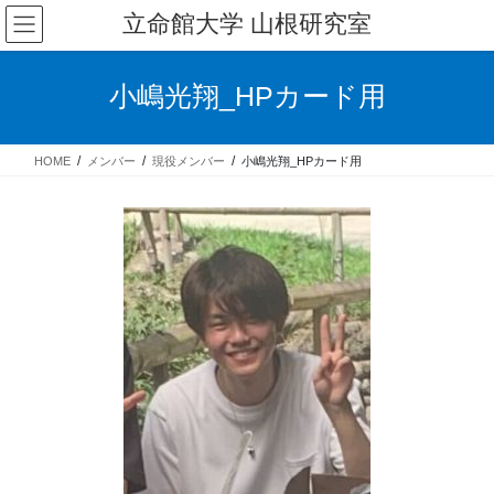
コ
ナ
立命館大学 山根研究室
ン
ビ
テ
ゲ
ン
ー
小嶋光翔_HPカード用
ツ
シ
へ
ョ
ス
ン
HOME
メンバー
現役メンバー
小嶋光翔_HPカード用
キ
に
ッ
移
プ
動