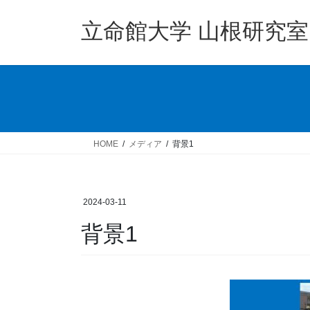
コ
ナ
ン
ビ
立命館大学 山根研究室
テ
ゲ
ン
ー
ツ
シ
へ
ョ
ス
ン
キ
に
ッ
移
HOME
メディア
背景1
プ
動
2024-03-11
背景1