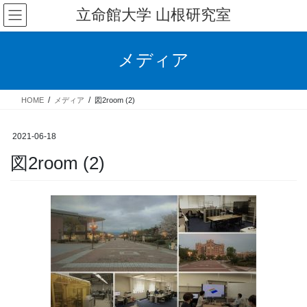
コ
ナ
立命館大学 山根研究室
ン
ビ
テ
ゲ
ン
ー
メディア
ツ
シ
へ
ョ
ス
ン
HOME
メディア
図2room (2)
キ
に
ッ
移
プ
動
2021-06-18
図2room (2)